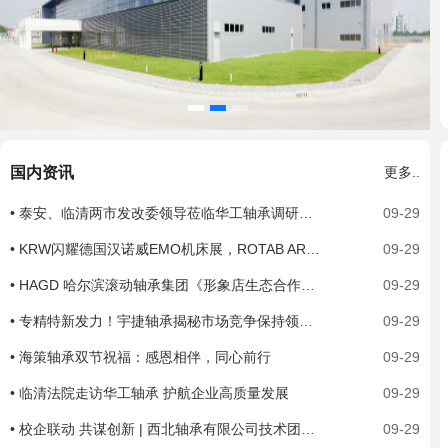
国内资讯
更多..
• 泰安、临清两市发改委领导莅临华工轴承调研指导
09-29
• KRW闪耀德国汉诺威EMO机床展，ROTAB ARS系列产品成焦点
09-29
• HAGD 哈尔滨滚动轴承集团《形象店生态合作伙伴》招募计划书
09-29
• 专精特新发力！宇捷轴承揭秘市场竞争保持领先核心优势所在
09-29
• 海策轴承双节祝福：感恩相伴，同心前行
09-29
• 临清法院走访华工轴承 护航企业高质量发展
09-29
• 校企联动 共谋创新 | 西北轴承有限公司技术团队到访重庆大学交流座谈
09-29