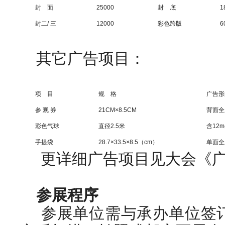
封 面
25000
封 底
1
封二/ 三
12000
彩色跨版
6
其它广告项目：
项 目
规 格
广告形
参 观 券
21CM×8.5CM
背面全
彩色气球
直径2.5米
含12
手提袋
28.7×33.5×8.5（cm）
单面全
更详细广告项目见大会《
参展程序
参展单位需与承办单位签