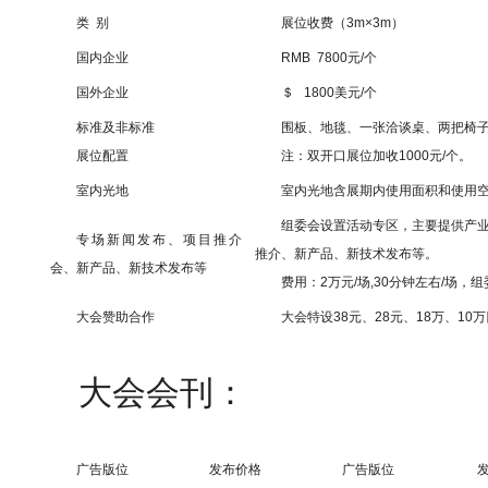
类 别
展位收费（3m×3m）
国内企业
RMB 7800元/个
国外企业
＄ 1800美元/个
标准及非标准
围板、地毯、一张洽谈桌、两把椅子
展位配置
注：双开口展位加收1000元/个。
室内光地
室内光地含展期内使用面积和使用
组委会设置活动专区，主要提供产
专场新闻发布、项目推介
推介、新产品、新技术发布等。
会、新产品、新技术发布等
费用：2万元/场,30分钟左右/场，
大会赞助合作
大会特设38元、28元、18万、1
大会会刊：
广告版位
发布价格
广告版位